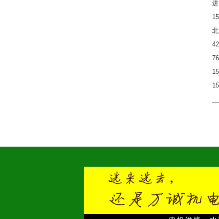
进
1
北
4
7
1
1