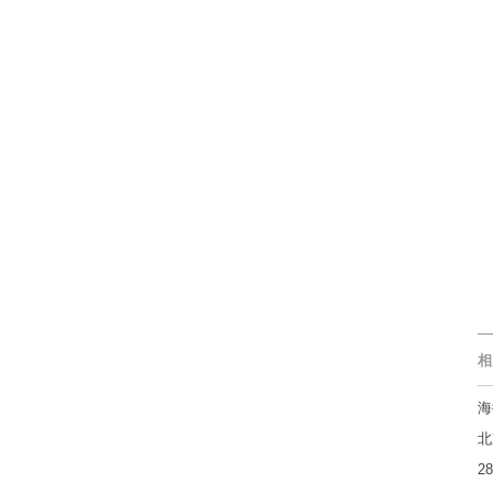
相
海
北
2